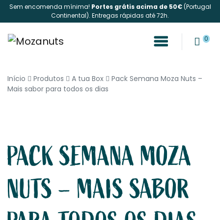
Sem encomenda mínima!
Portes grátis acima de 50€
(Portugal
Continental). Entregas rápidas até 72h.
0
Início
Produtos
A tua Box
Pack Semana Moza Nuts –
Mais sabor para todos os dias
PACK SEMANA MOZA
NUTS – MAIS SABOR