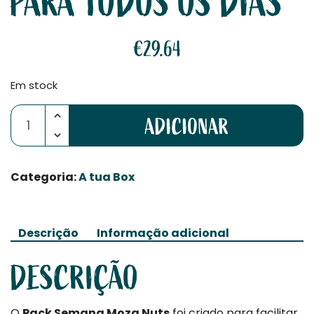
PARA TODOS OS DIAS
€
29.64
Em stock
Quantidade de Pack Semana Moza Nuts – Mais sabor pa
ADICIONAR
Categoria:
A tua Box
Descrição
Informação adicional
DESCRIÇÃO
O
Pack Semana Moza Nuts
foi criado para facilitar