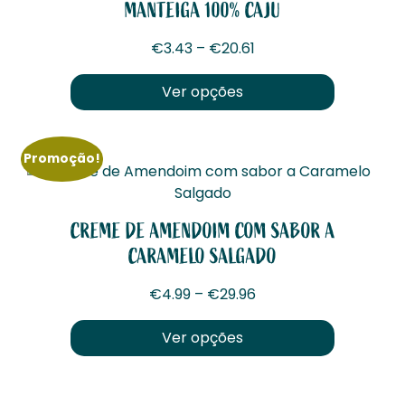
MANTEIGA 100% CAJU
Price range: €3.43 t
€
3.43
–
€
20.61
Ver opções
This product has multiple v
Promoção!
CREME DE AMENDOIM COM SABOR A
CARAMELO SALGADO
Price range: €4.99 t
€
4.99
–
€
29.96
Ver opções
This product has multiple v