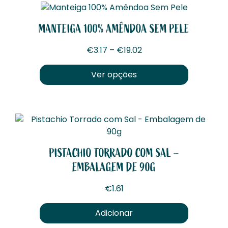
MANTEIGA 100% AMÊNDOA SEM PELE
Price range: €3.17 th
€
3.17
–
€
19.02
Ver opções
This product has multiple v
PISTACHIO TORRADO COM SAL –
EMBALAGEM DE 90G
€
1.61
Adicionar