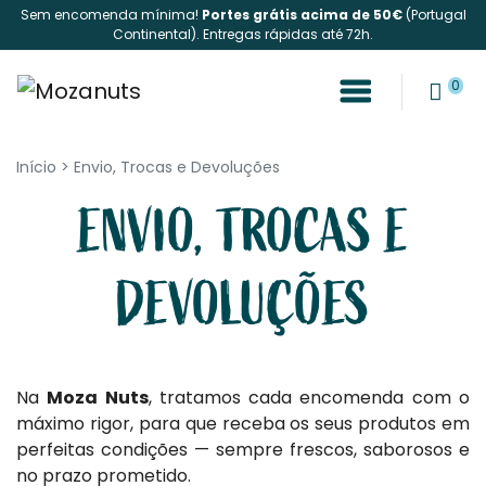
Sem encomenda mínima!
Portes grátis acima de 50€
(Portugal
Continental). Entregas rápidas até 72h.
0
Início
>
Envio, Trocas e Devoluções
ENVIO, TROCAS E
DEVOLUÇÕES
Na
Moza Nuts
, tratamos cada encomenda com o
máximo rigor, para que receba os seus produtos em
perfeitas condições — sempre frescos, saborosos e
no prazo prometido.