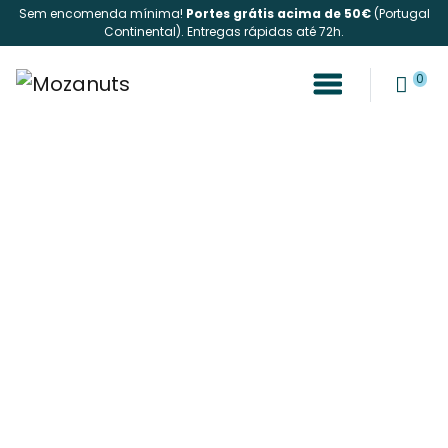
Sem encomenda mínima!
Portes grátis acima de 50€
(Portugal
Continental). Entregas rápidas até 72h.
0