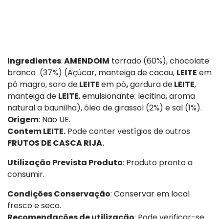
Ingredientes
:
AMENDOIM
torrado (60%), chocolate
branco (37%) (Açúcar, manteiga de cacau,
LEITE
em
pó magro, soro de
LEITE
em pó
,
gordura de
LEITE
,
manteiga de
LEITE
, emulsionante: lecitina, aroma
natural a baunilha), óleo de girassol (2%) e sal (1%).
Origem
: Não UE.
Contem LEITE.
Pode conter vestígios de outros
FRUTOS DE CASCA RIJA.
Utilização Prevista Produto
: Produto pronto a
consumir.
Condições Conservação
: Conservar em local
fresco e seco.
Recomendações de utilização
: Pode verificar-se