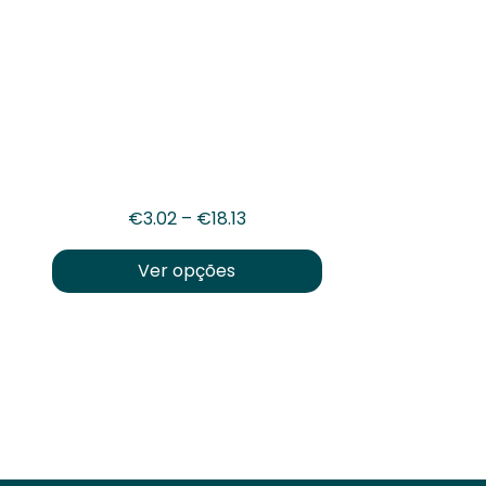
Price range: €3.02 through €
€
3.02
–
€
18.13
Ver opções
This product has multiple variant