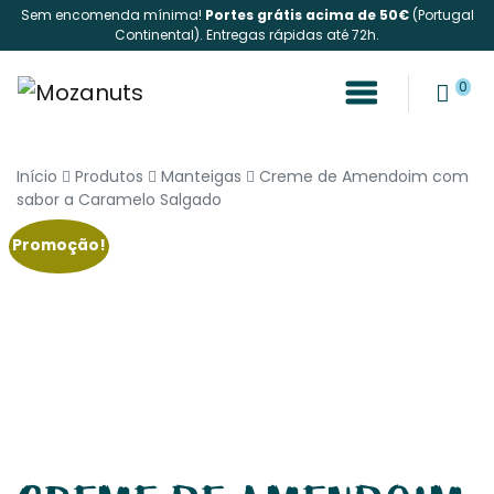
Sem encomenda mínima!
Portes grátis acima de 50€
(Portugal
Continental). Entregas rápidas até 72h.
0
Início
Produtos
Manteigas
Creme de Amendoim com
sabor a Caramelo Salgado
Promoção!