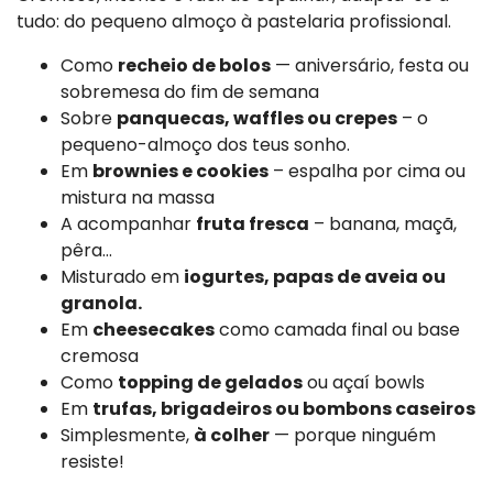
tudo: do pequeno almoço à pastelaria profissional.
Como
recheio de bolos
— aniversário, festa ou
sobremesa do fim de semana
Sobre
panquecas, waffles ou crepes
– o
pequeno-almoço dos teus sonho.
Em
brownies e cookies
– espalha por cima ou
mistura na massa
A acompanhar
fruta fresca
– banana, maçã,
pêra…
Misturado em
iogurtes, papas de aveia ou
granola.
Em
cheesecakes
como camada final ou base
cremosa
Como
topping de gelados
ou açaí bowls
Em
trufas, brigadeiros ou bombons caseiros
Simplesmente,
à colher
— porque ninguém
resiste!