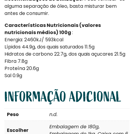
alguma separação de óleo, basta misturar bem
antes de consumir.
Características Nutricionais (valores
nutricionais médios) 100g
:
Energia: 2460kJ/ 593kcal
Lípidos 44.9g, dos quais saturados 11.5g
Hidratos de carbono 22.7g, dos quais açucares 21.5g
Fibra 7.8g
Proteína 20.6g
Sal 0.9g
INFORMAÇÃO ADICIONAL
Peso
n.d.
Embalagem de 180g,
Escolher
Embalagem de 1kg, Caixa com 6