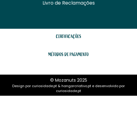
Livro de Reclamações
CERTIFICAÇÕES
MÉTODOS DE PAGAMENTO
© Mozanuts 2025
Design por
curiosidade.pt
&
hangarcriativo.pt
e desenvolvido por
curiosidade.pt