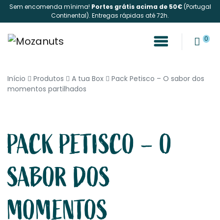
Sem encomenda mínima!
Portes grátis acima de 50€
(Portugal
Continental). Entregas rápidas até 72h.
0
Início
Produtos
A tua Box
Pack Petisco – O sabor dos
momentos partilhados
PACK PETISCO – O
SABOR DOS
MOMENTOS