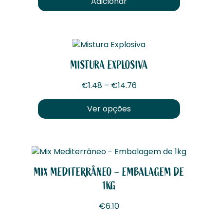
Adicionar
MISTURA EXPLOSIVA
Price range: €1.48 t
€
1.48
–
€
14.76
Ver opções
This product has multiple v
MIX MEDITERRÂNEO – EMBALAGEM DE
1KG
€
6.10