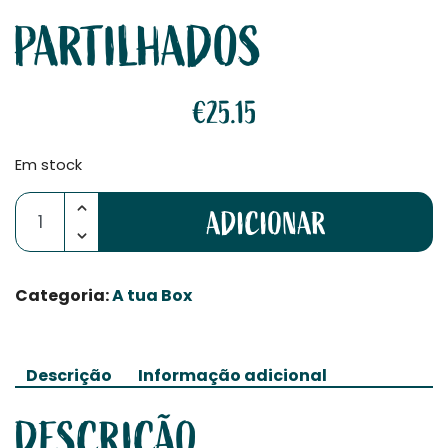
PARTILHADOS
€
25.15
Em stock
Quantidade de Pack Petisco – O sabor dos momentos p
ADICIONAR
Categoria:
A tua Box
Descrição
Informação adicional
DESCRIÇÃO